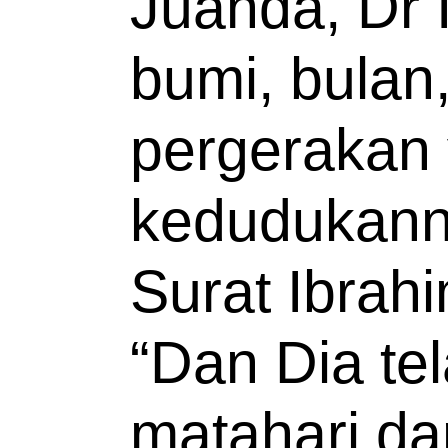
Juanda, Dr 
bumi, bulan,
pergerakan
kedudukann
Surat Ibrah
“Dan Dia te
matahari da