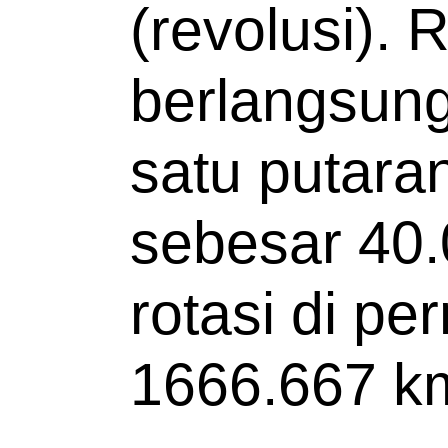
(revolusi). 
berlangsung
satu putaran
sebesar 40
rotasi di p
1666.667 km