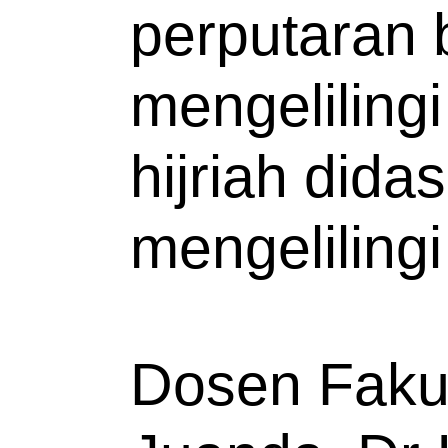
perputaran 
mengeliling
hijriah did
mengelilingi
Dosen Fakult