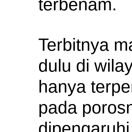
terbenam. 
Terbitnya mat
dulu di wila
hanya terpen
pada porosn
dipengaruhi