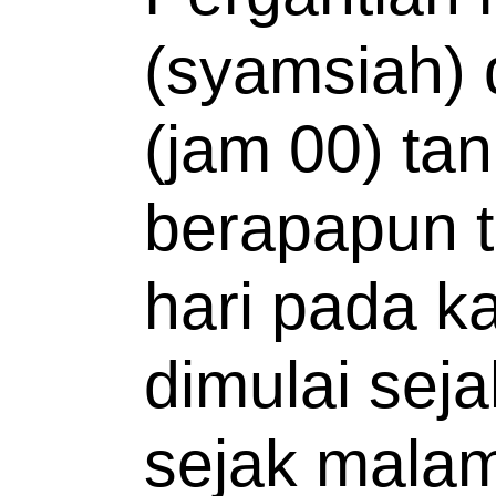
(syamsiah) 
(jam 00) tan
berapapun t
hari pada ka
dimulai sej
sejak malam