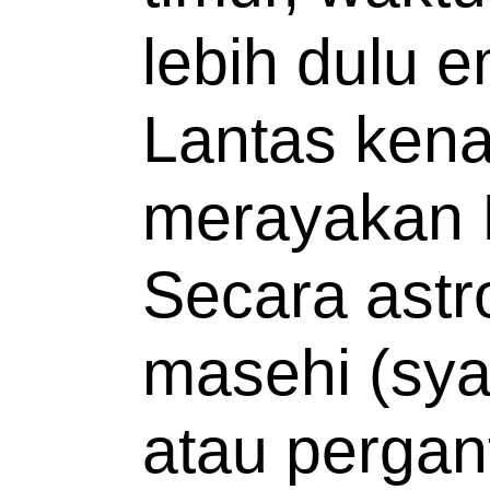
lebih dulu e
Lantas kena
merayakan Id
Secara astr
masehi (sya
atau pergant