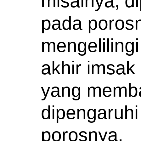
misalnya, di
pada porosn
mengelilingi
akhir imsak 
yang memba
dipengaruhi 
porosnya. 