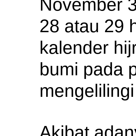
November 30
28 atau 29 h
kalender hij
bumi pada p
mengelilingi
Akibat adany