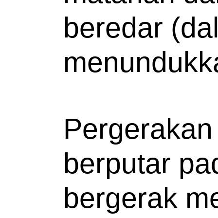
beredar (dal
menundukka
Pergerakan te
berputar pad
bergerak men