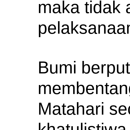
maka tidak 
pelaksanaa
Bumi berput
membentang 
Matahari se
khatulistiw