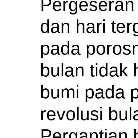
Pergeseran w
dan hari ter
pada porosn
bulan tidak 
bumi pada p
revolusi bul
Pergantian 