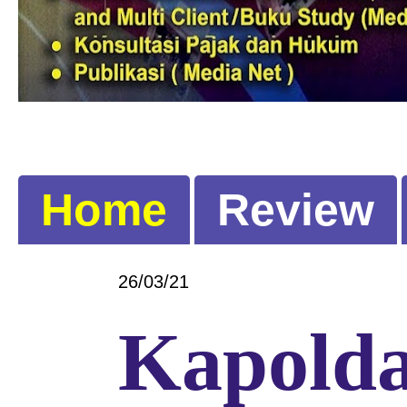
G
l
o
b
a
l
Home
Review
26/03/21
Kapolda