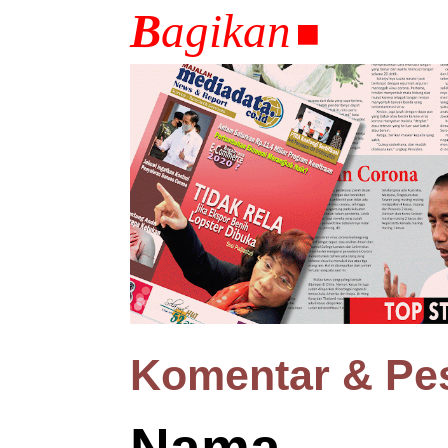
B
agikan
⏹
Komentar & Pe