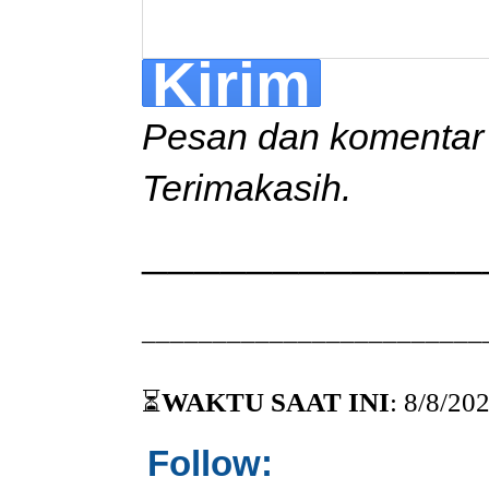
Pesan dan komentar A
Terimakasih.
_____________
________________________
⏳
WAKTU SAAT INI
:
8/8/20
Follow: