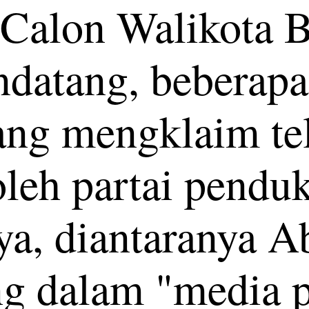
 Calon Walikota B
datang, beberapa
ang mengklaim te
oleh partai pendu
a, diantaranya A
g dalam "media 