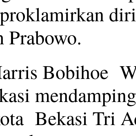
roklamirkan diri
an Prabowo.
arris Bobihoe W
kasi mendamping
ota Bekasi Tri A