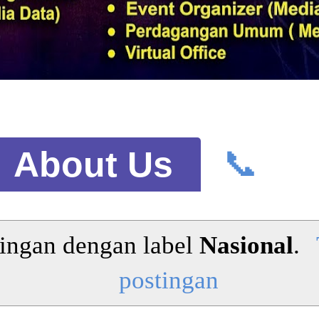
📞
About Us
ingan dengan label
Nasional
.
postingan