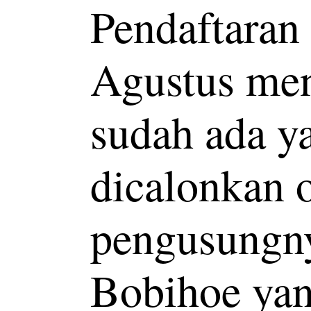
Pendaftaran
Agustus men
sudah ada y
dicalonkan 
pengusungny
Bobihoe yan