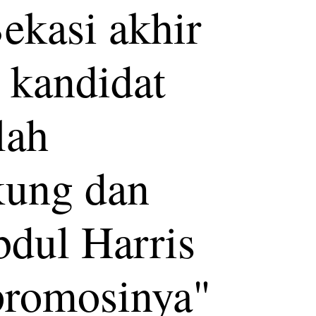
ekasi akhir
 kandidat
lah
kung dan
bdul Harris
promosinya"