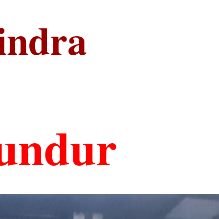
indra
undur