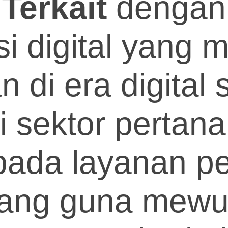
-
Terkait
dengan
si digital yang
 di era digital s
i sektor pertan
pada layanan p
ruang guna mew