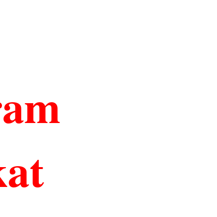
ram
kat