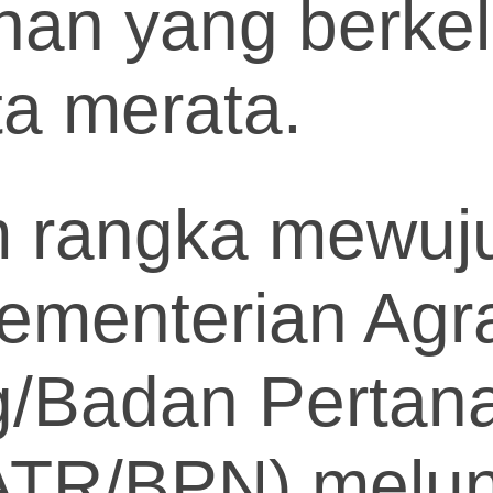
an yang berkel
rta merata.
m rangka mewuj
Kementerian Agr
g/Badan Pertan
(ATR/BPN) melu