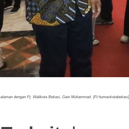
salaman dengan Pj. Walikota Bekasi, Gani Muhammad. (Ft:humaskotabekasi