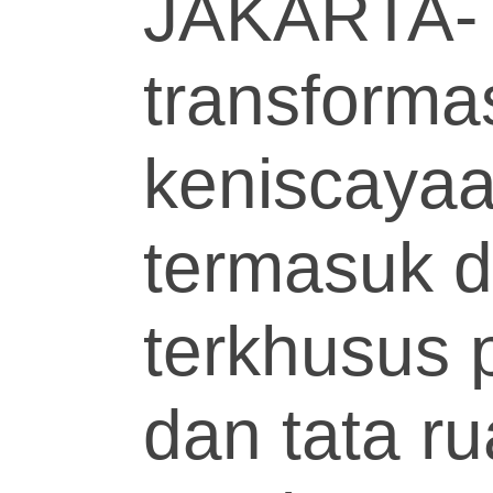
JAKARTA
transforma
keniscayaan
termasuk d
terkhusus 
dan tata 