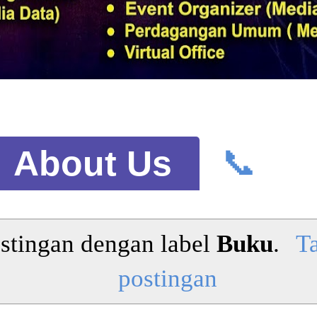
📞
About Us
stingan dengan label
Buku
.
T
postingan