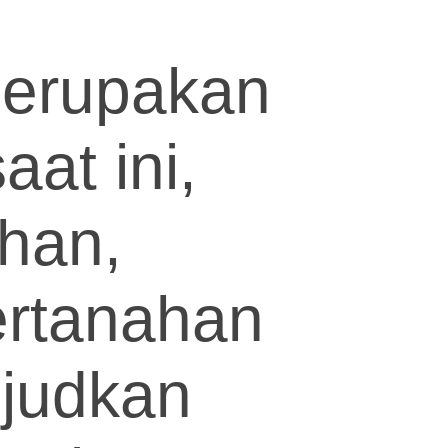
 merupakan
aat ini,
ahan,
ertanahan
ujudkan