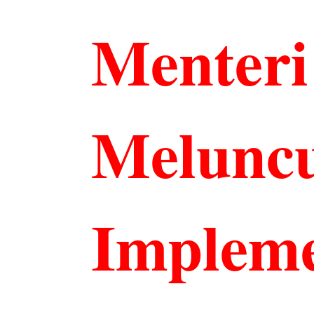
Menter
Melunc
Implemet