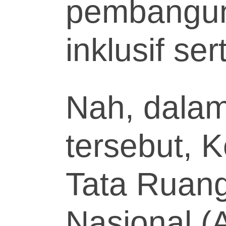
pembangun
inklusif se
Nah, dala
tersebut, 
Tata Ruan
Nasional 