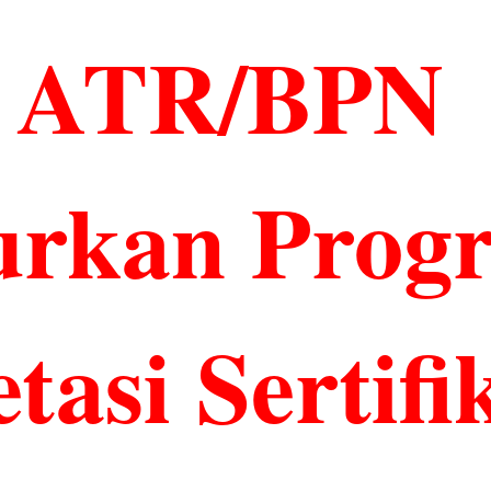
i ATR/BPN
urkan Prog
asi Sertifi