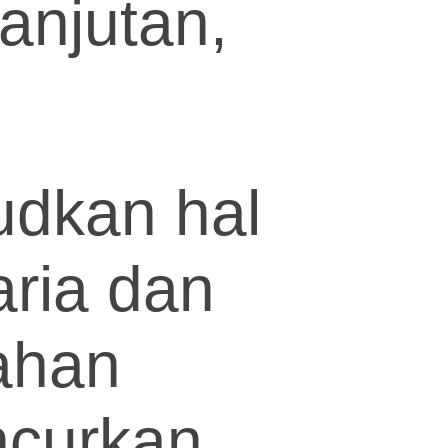
anjutan,
udkan hal
aria dan
ahan
ncurkan